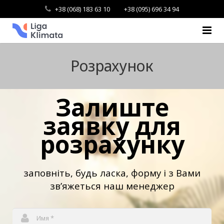
+38 (068) 183 63 10
+38 (095) 696 34 94
Головна
Розрахунок
Про нас
Залиште
Проєкти
заявку для
Каталог товарів
розрахунку
Оплата та доставка
Контакти
заповніть, будь ласка, форму і з Вами
зв’яжеться наш менеджер